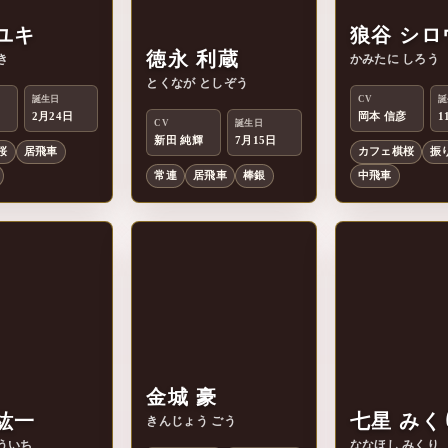
ユキ
狼谷 シロ
徳永 利蔵
き
かみたに しろう
徳
狼
とくなが としぞう
誕生日
CV
誕
2月24日
岡本 信彦
1
CV
誕生日
新田 純輝
7月15日
桜
居飛車
カフェ棋桜
振
常連
居飛車
棒銀
中飛車
金城 豪
紘一
七星 みく
きんじょう ごう
ういち
ななほし みくり