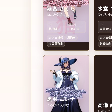
猫宮 さくら
氷室 
ねこみや さくら
ひむろ ゆ
猫
氷
CV
誕生日
CV
柊 優花
3月31日
東雲 はる
カフェ棋桜
居飛車
カフェ棋
右四間飛車
急戦矢倉
黒羽 エレナ
高瀬 
くろばね えれな
たかせ こ