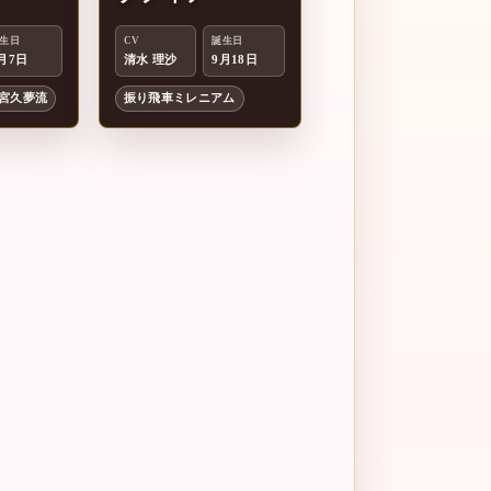
ソ
生日
CV
誕生日
月7日
清水 理沙
9月18日
宮久夢流
振り飛車ミレニアム