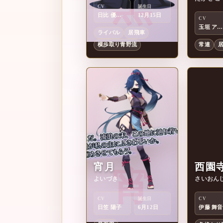
黒
高
CV
誕生日
日比 優理香
12月15日
CV
玉垣 アキト
ライバル
居飛車
横歩取り青野流
常連
宵月
西園
宵
西
よいづき
さいおん
CV
誕生日
CV
日笠 陽子
6月12日
伊藤 舞音