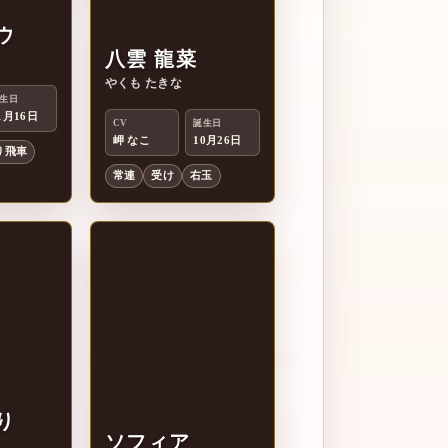
ウ
八雲 龍菜
八
やくも たきな
生日
1月16日
CV
誕生日
岬 なこ
10月26日
り飛車
常連
受け
右玉
り
ソフィア