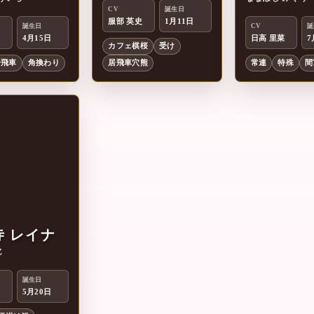
金
七
CV
誕生日
服部 英史
1月11日
誕生日
CV
誕
4月15日
日高 里菜
7
カフェ棋桜
受け
居飛車
角換わり
居飛車穴熊
常連
特殊
間
寺 レイナ
じ
誕生日
5月20日