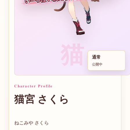
猫
通常
公開中
Character Profile
猫宮 さくら
ねこみや さくら