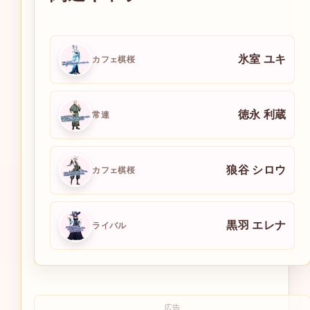
氷室 ユキ
カフェ棋桜
徳永 利蔵
常連
狼谷 シロウ
カフェ棋桜
黒羽 エレナ
ライバル
広告