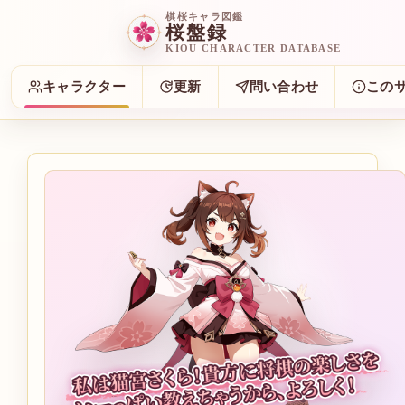
棋桜キャラ図鑑
桜盤録
KIOU CHARACTER DATABASE
キャラクター
更新
問い合わせ
この