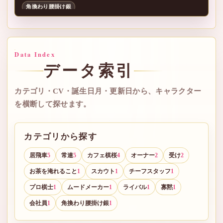
角換わり腰掛け銀
Data Index
データ索引
カテゴリ・CV・誕生日月・更新日から、キャラクター
を横断して探せます。
カテゴリから探す
居飛車
常連
カフェ棋桜
オーナー
受け
5
5
4
2
2
お茶を淹れること
スカウト
チーフスタッフ
1
1
1
プロ棋士
ムードメーカー
ライバル
寡黙
1
1
1
1
会社員
角換わり腰掛け銀
1
1