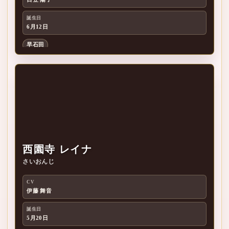
宵
誕生日
6月12日
早石田
西園寺 レイナ
さいおんじ
西
CV
伊藤 舞音
誕生日
5月20日