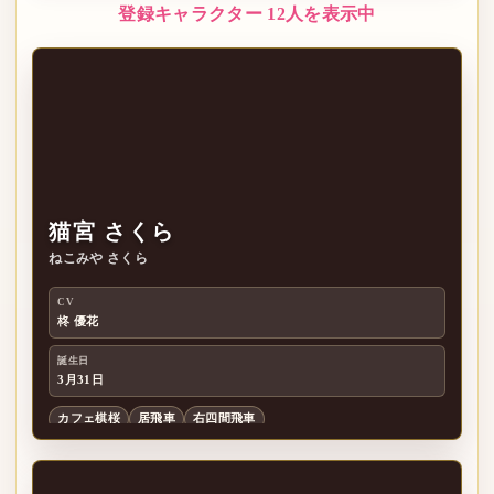
登録キャラクター 12人を表示中
猫宮 さくら
ねこみや さくら
猫
CV
柊 優花
誕生日
3月31日
カフェ棋桜
居飛車
右四間飛車