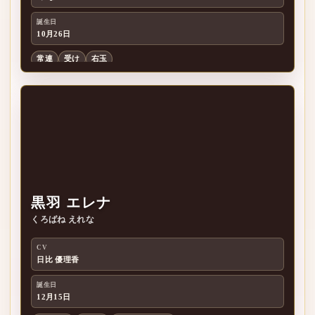
八
誕生日
10月26日
常連
受け
右玉
黒羽 エレナ
くろばね えれな
黒
CV
日比 優理香
誕生日
12月15日