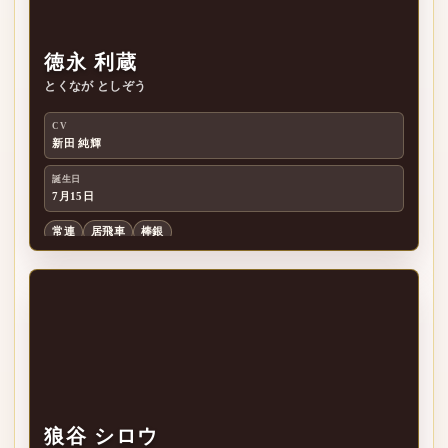
徳永 利蔵
とくなが としぞう
徳
CV
新田 純輝
誕生日
7月15日
常連
居飛車
棒銀
狼谷 シロウ