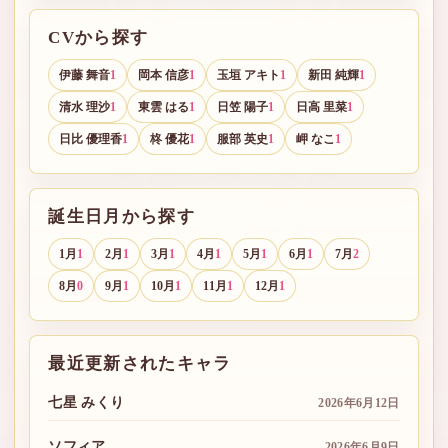
CVから探す
伊藤 舞音
岡本 信彦
玉垣 アキト
新田 純輝
1
1
1
1
清水 理沙
東雲 はる
日笠 陽子
日高 里菜
1
1
1
1
日比 優理香
柊 優花
服部 英史
岬 なこ
1
1
1
1
誕生日月から探す
1月
2月
3月
4月
5月
6月
7月
1
1
1
1
1
1
2
8月
9月
10月
11月
12月
0
1
1
1
1
最近更新されたキャラ
七星 みくり
2026年6月12日
ソフィア
2026年6月9日