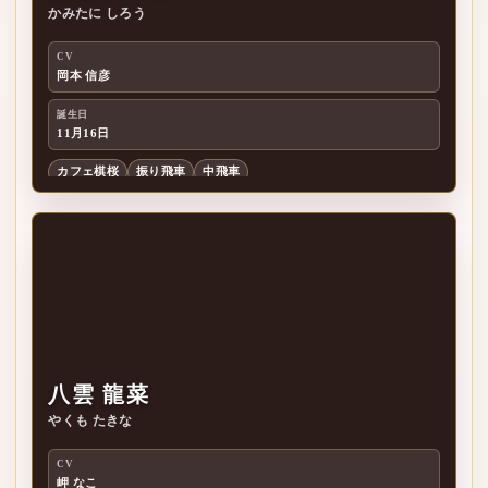
かみたに しろう
狼
CV
岡本 信彦
誕生日
11月16日
カフェ棋桜
振り飛車
中飛車
八雲 龍菜
やくも たきな
CV
岬 なこ