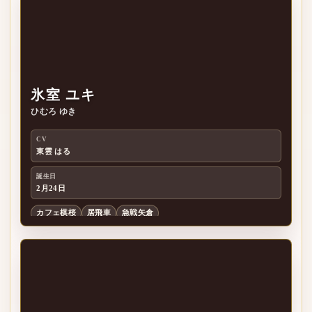
氷室 ユキ
ひむろ ゆき
氷
CV
東雲 はる
誕生日
2月24日
カフェ棋桜
居飛車
急戦矢倉