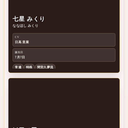
七星 みくり
ななほし みくり
七
CV
日高 里菜
誕生日
7月7日
常連
特殊
間宮久夢流