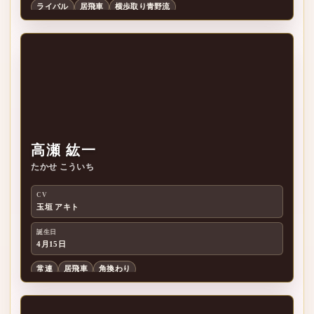
ライバル
居飛車
横歩取り青野流
高瀬 紘一
たかせ こういち
高
CV
玉垣 アキト
誕生日
4月15日
常連
居飛車
角換わり