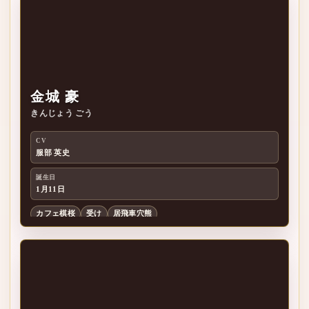
金城 豪
きんじょう ごう
金
CV
服部 英史
誕生日
1月11日
カフェ棋桜
受け
居飛車穴熊