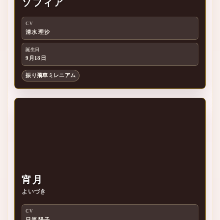
ソフィア
CV
ソ
清水 理沙
誕生日
9月18日
振り飛車ミレニアム
宵月
よいづき
CV
日笠 陽子