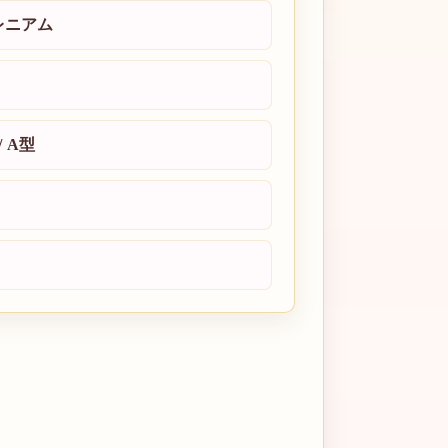
レニアム
/ A型