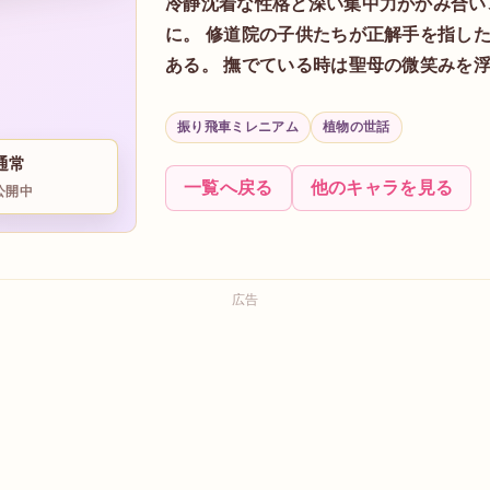
冷静沈着な性格と深い集中力がかみ合い
に。 修道院の子供たちが正解手を指し
ある。 撫でている時は聖母の微笑みを
振り飛車ミレニアム
植物の世話
通常
一覧へ戻る
他のキャラを見る
公開中
広告