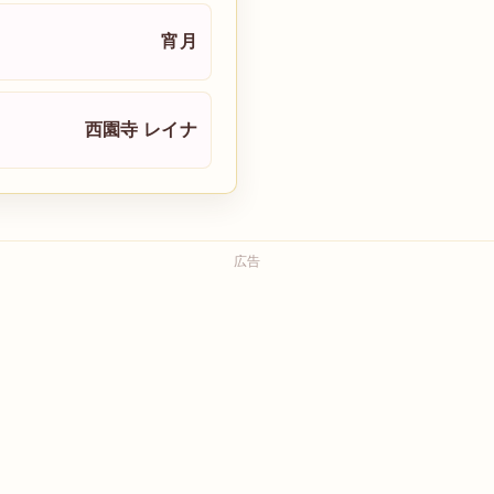
宵月
西園寺 レイナ
広告